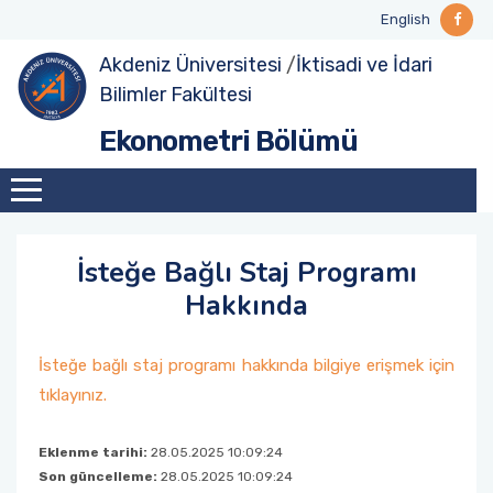
English
Akdeniz Üniversitesi
/
İktisadi ve İdari
Misyonumuz ve Vizyonumuz
Akademik Personel
Lisans
Ders Programı
Tezli Yüksek Lisans
Ders Programı
Tanıtım
Ders Programı
Erasmus+ ve Diğer Değişim Programları
Yayınlarımız
Bilimler Fakültesi
Ekonometri Bölümü
Bölüm Yönetimi
İdari Personel
Sınav Programı
Lisansüstü
Sınav Programı
Veri Analitiği ve Yönetimi Tezsiz Yüksek Lisans
Ders Programı
Sınav Programı
Erasmus+ Bölüm Koordinatörlüğü
Uluslararası Faaliyetler
Bölüm Danışma Kurulu
Öğrenci Danışmanları
Öğrenci Formları
Sınav Programı
Doktora
Öğrenci Formları
Kariyer Geliştirme
Öğrenci Formları
Öğrenci Formları
Toplumsal Duyarlılık ve Katkı
İsteğe Bağlı Staj Programı
Hakkında
Diğer Faaliyeler
İsteğe bağlı staj programı hakkında bilgiye erişmek için
tıklayınız.
Eklenme tarihi:
28.05.2025 10:09:24
Son güncelleme:
28.05.2025 10:09:24